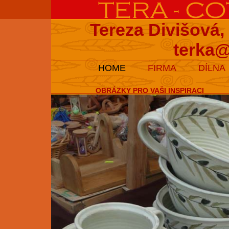
Tereza Divišová,
terka@
HOME
FIRMA
DÍLNA
OBRÁZKY PRO VAŠI INSPIRACI