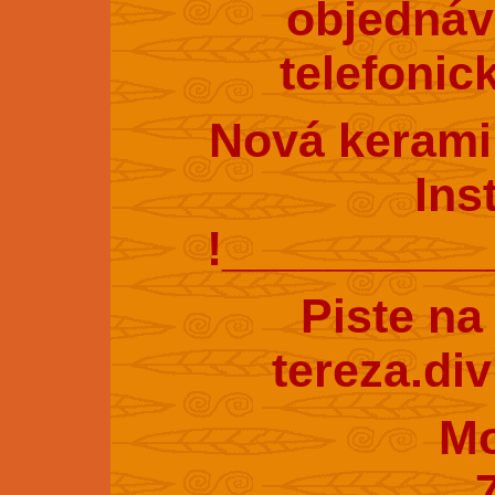
objednáv
telefonic
Nová kerami
Ins
!_________
Piste na
tereza.di
Mobil : 