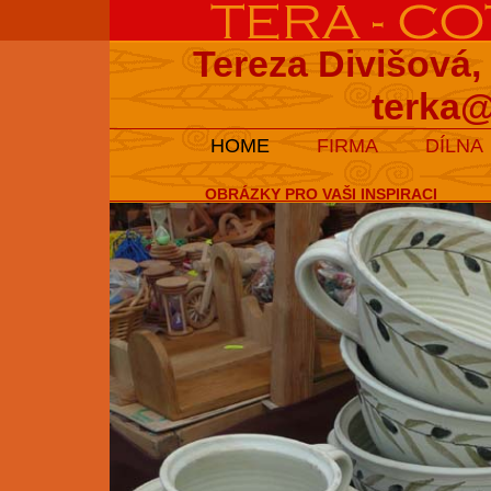
Tereza Divišová,
terka@
HOME
FIRMA
DÍLNA
OBRÁZKY PRO VAŠI INSPIRACI