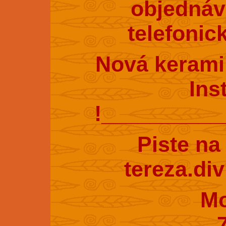
objednáv
telefonic
Nová kerami
Ins
!_________
Piste na
tereza.di
Mobil : 