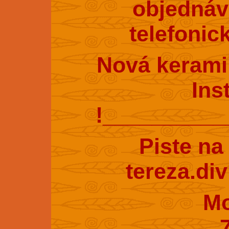
objednáv
telefonic
Nová kerami
Ins
!_________
Piste na
tereza.di
Mobil : 