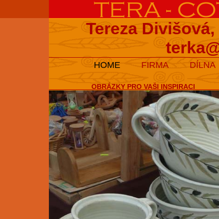
Tereza Divišová,
terka@
HOME
FIRMA
DÍLNA
OBRÁZKY PRO VAŠI INSPIRACI