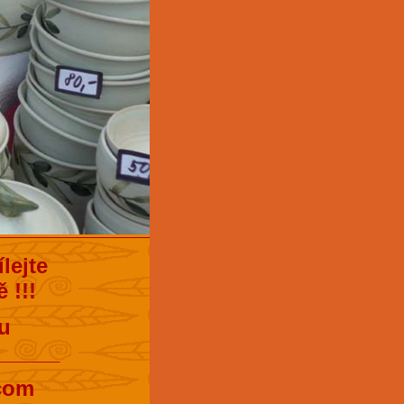
lejte
 !!!
u
______
.com