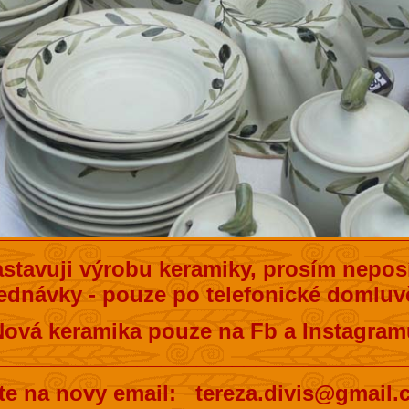
stavuji výrobu keramiky, prosím neposí
ednávky - pouze po telefonické domluvě
Nová keramika pouze na Fb a Instagram
__________________________________
te na novy email: tereza.divis@gmail