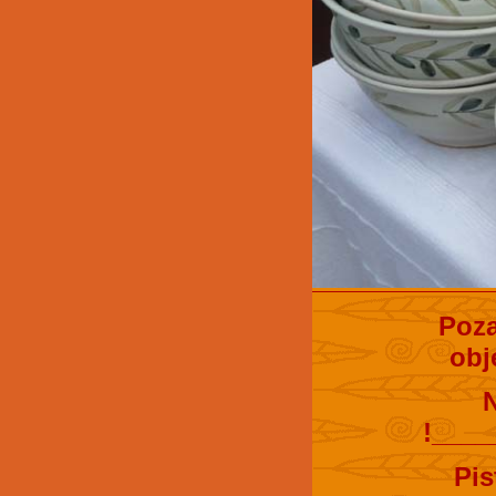
Poza
obj
!____
Pis