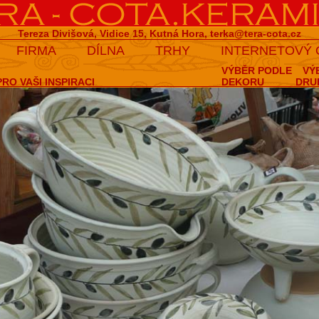
Tereza Divišová, Vidice 15, Kutná Hora,
terka@tera-cota.cz
FIRMA
DÍLNA
TRHY
INTERNETOVÝ
VÝBĚR PODLE
VÝ
RO VAŠI INSPIRACI
DEKORU
DRU