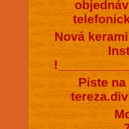
objednáv
telefonic
Nová kerami
Ins
!_________
Piste na
tereza.di
Mobil : 