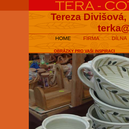
Tereza Divišová,
terka@
HOME
FIRMA
DÍLNA
OBRÁZKY PRO VAŠI INSPIRACI