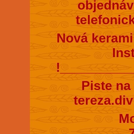
objednáv
telefonic
Nová kerami
Ins
!_________
Piste na
tereza.di
Mobil : 