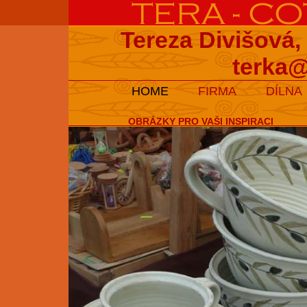
Tereza Divišová,
terka@
HOME
FIRMA
DÍLNA
OBRÁZKY PRO VAŠI INSPIRACI