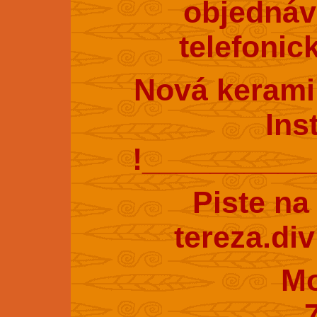
objednáv
telefonic
Nová kerami
Ins
!_________
Piste na
tereza.di
Mobil : 