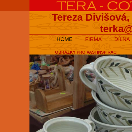
Tereza Divišová,
terka@
HOME
FIRMA
DÍLNA
OBRÁZKY PRO VAŠI INSPIRACI