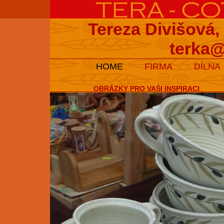
Tereza Divišová,
terka@
HOME
FIRMA
DÍLNA
OBRÁZKY PRO VAŠI INSPIRACI