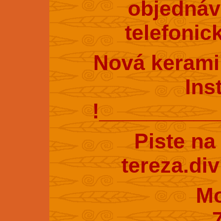
objednáv
telefonic
Nová kerami
Ins
!_________
Piste na
tereza.di
Mobil : 