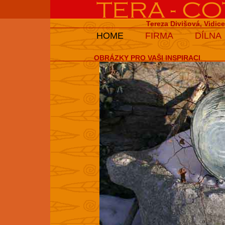
Tereza Divišová, Vidic
HOME
FIRMA
DÍLNA
OBRÁZKY PRO VAŠI INSPIRACI