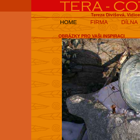
Tereza Divišová, Vidic
HOME
FIRMA
DÍLNA
OBRÁZKY PRO VAŠI INSPIRACI