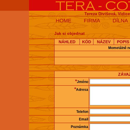
Tereza Divišová, Vidic
HOME
FIRMA
DÍLNA
Jak si objednat
NÁHLED
KÓD
NÁZEV
POPIS
Mometálně ne
ZÁVA
*
Jméno
*
Adresa
Telefon
Email
Poznámka