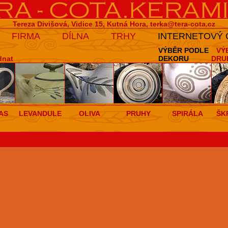
Tereza Divišová, Vidice 15, Kutná Hora,
terka@tera-cota.cz
FIRMA
DÍLNA
TRHY
INTERNETOVÝ
VÝBĚR PODLE
VÝ
dnat
DEKORU
DRU
AS
LEVANDULE
OLIVA
PRUHY
SPIRÁLA
ŠK