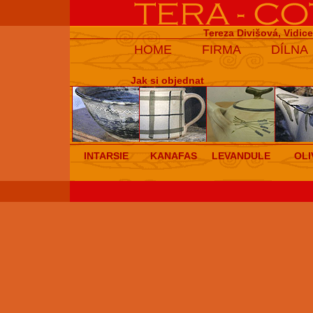
Tereza Divišová, Vidic
HOME
FIRMA
DÍLNA
Jak si objednat
INTARSIE
KANAFAS
LEVANDULE
OLI