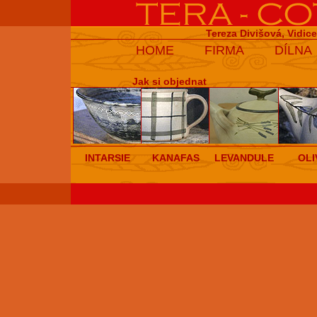
Tereza Divišová, Vidic
HOME
FIRMA
DÍLNA
Jak si objednat
INTARSIE
KANAFAS
LEVANDULE
OLI