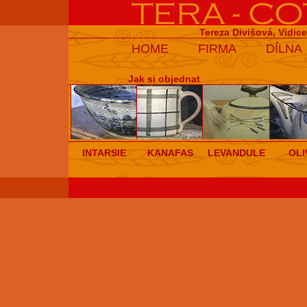
Tereza Divišová, Vidic
HOME
FIRMA
DÍLNA
Jak si objednat
INTARSIE
KANAFAS
LEVANDULE
OLI