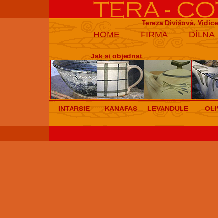
Tereza Divišová, Vidic
HOME
FIRMA
DÍLNA
Jak si objednat
INTARSIE
KANAFAS
LEVANDULE
OLI