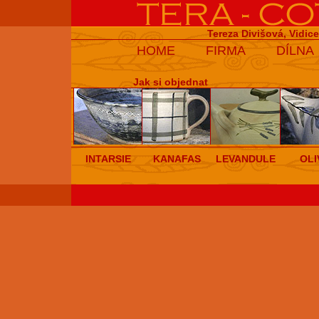
Tereza Divišová, Vidic
HOME
FIRMA
DÍLNA
Jak si objednat
INTARSIE
KANAFAS
LEVANDULE
OLI