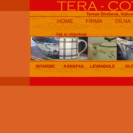
Tereza Divišová, Vidic
HOME
FIRMA
DÍLNA
Jak si objednat
INTARSIE
KANAFAS
LEVANDULE
OLI