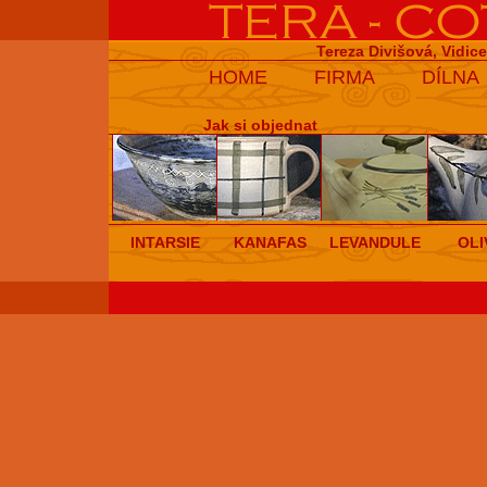
Tereza Divišová, Vidic
HOME
FIRMA
DÍLNA
Jak si objednat
INTARSIE
KANAFAS
LEVANDULE
OLI