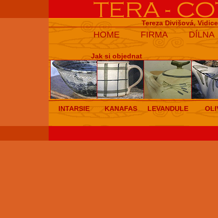
Tereza Divišová, Vidic
HOME
FIRMA
DÍLNA
Jak si objednat
INTARSIE
KANAFAS
LEVANDULE
OLI