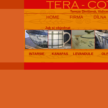
Tereza Divišová, Vidic
HOME
FIRMA
DÍLNA
Jak si objednat
INTARSIE
KANAFAS
LEVANDULE
OLI