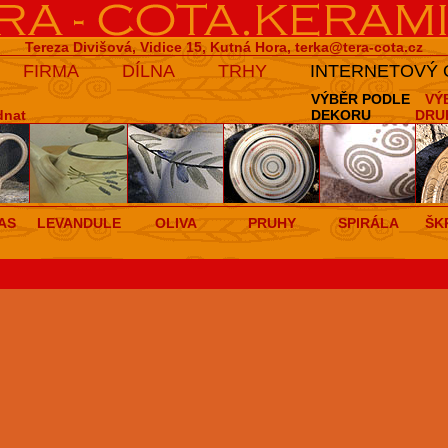
Tereza Divišová, Vidice 15, Kutná Hora,
terka@tera-cota.cz
FIRMA
DÍLNA
TRHY
INTERNETOVÝ
VÝBĚR PODLE
VÝ
dnat
DEKORU
DRU
AS
LEVANDULE
OLIVA
PRUHY
SPIRÁLA
ŠK