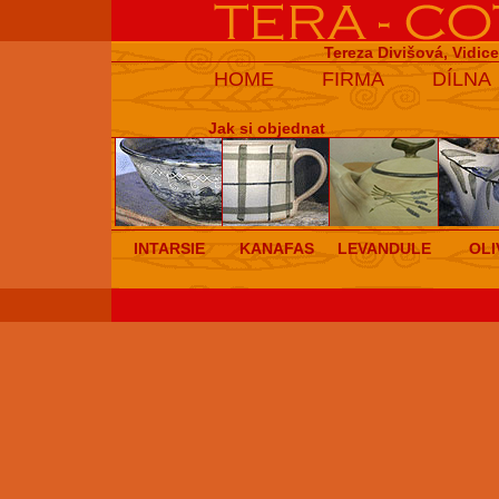
Tereza Divišová, Vidic
HOME
FIRMA
DÍLNA
Jak si objednat
INTARSIE
KANAFAS
LEVANDULE
OLI