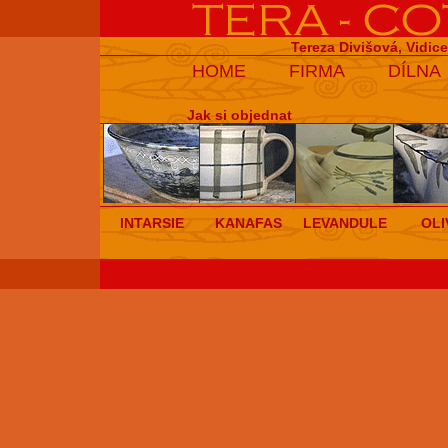
Tereza Divišová, Vidic
HOME
FIRMA
DÍLNA
Jak si objednat
INTARSIE
KANAFAS
LEVANDULE
OLI