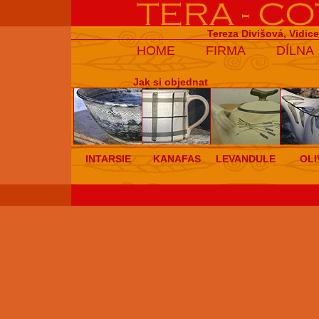
Tereza Divišová, Vidic
HOME
FIRMA
DÍLNA
Jak si objednat
INTARSIE
KANAFAS
LEVANDULE
OLI