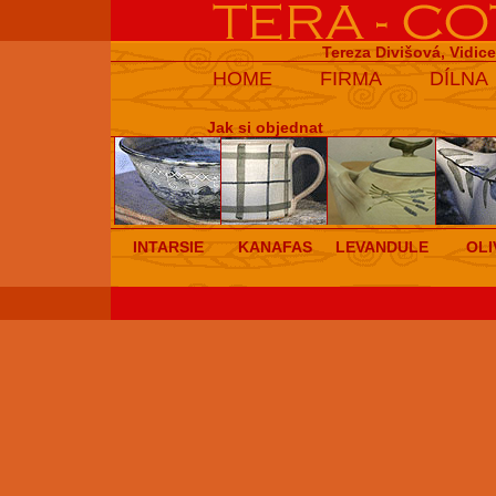
Tereza Divišová, Vidic
HOME
FIRMA
DÍLNA
Jak si objednat
INTARSIE
KANAFAS
LEVANDULE
OLI