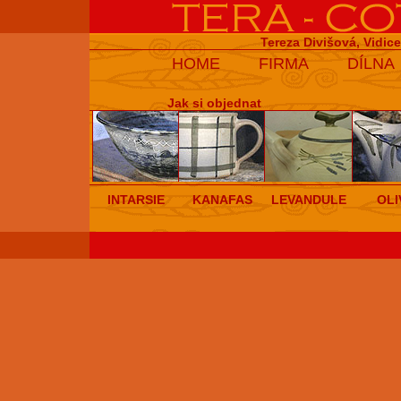
Tereza Divišová, Vidic
HOME
FIRMA
DÍLNA
Jak si objednat
INTARSIE
KANAFAS
LEVANDULE
OLI