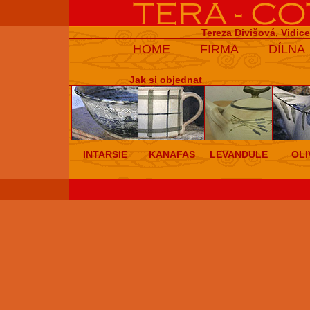
Tereza Divišová, Vidic
HOME
FIRMA
DÍLNA
Jak si objednat
INTARSIE
KANAFAS
LEVANDULE
OLI