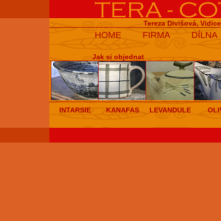
Tereza Divišová, Vidic
HOME
FIRMA
DÍLNA
Jak si objednat
INTARSIE
KANAFAS
LEVANDULE
OLI