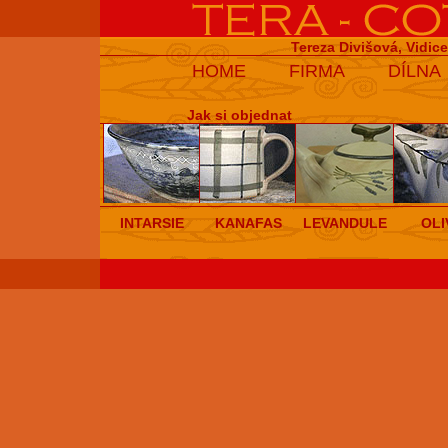
Tereza Divišová, Vidic
HOME
FIRMA
DÍLNA
Jak si objednat
INTARSIE
KANAFAS
LEVANDULE
OLI