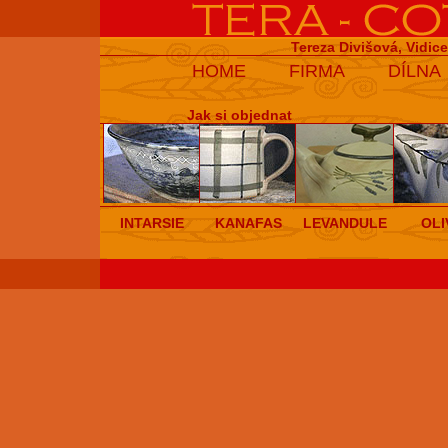
Tereza Divišová, Vidic
HOME
FIRMA
DÍLNA
Jak si objednat
INTARSIE
KANAFAS
LEVANDULE
OLI