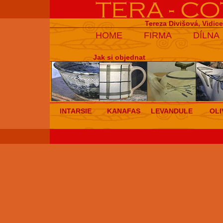
Tereza Divišová, Vidic
HOME
FIRMA
DÍLNA
Jak si objednat
INTARSIE
KANAFAS
LEVANDULE
OLI