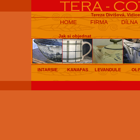
Tereza Divišová, Vidic
HOME
FIRMA
DÍLNA
Jak si objednat
INTARSIE
KANAFAS
LEVANDULE
OLI