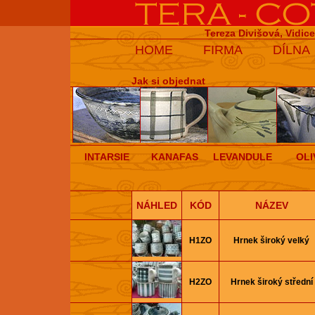
Tereza Divišová, Vidic
HOME
FIRMA
DÍLNA
Jak si objednat
INTARSIE
KANAFAS
LEVANDULE
OLI
NÁHLED
KÓD
NÁZEV
H1ZO
Hrnek široký velký
H2ZO
Hrnek široký střední