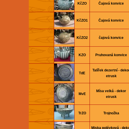
KčZO
Čajová konvice
KčZO1
Čajová konvice
KčZO2
čajová konvice
KZO
Pruhovaná konvice
Talířek dezertní­ - deko
TdE
etrusk
Mísa velká - dekor
MvE
etrusk
TrZO
Trojnožka
Miska polévková - dek