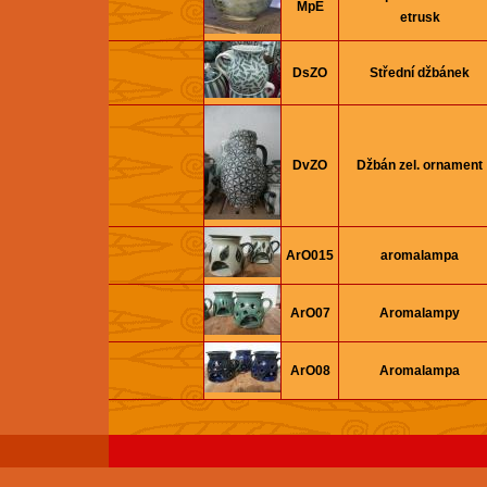
MpE
etrusk
DsZO
Střední džbánek
DvZO
Džbán zel. ornament
ArO015
aromalampa
ArO07
Aromalampy
ArO08
Aromalampa