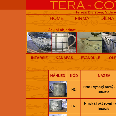
Tereza Divišová, Vidic
HOME
FIRMA
DÍLNA
Jak si objednat
INTARSIE
KANAFAS
LEVANDULE
OLI
NÁHLED
KÓD
NÁZEV
Hrnek vysoký rovný -
H1I
intarzie
Hrnek široký rovný -
H2I
intarzie