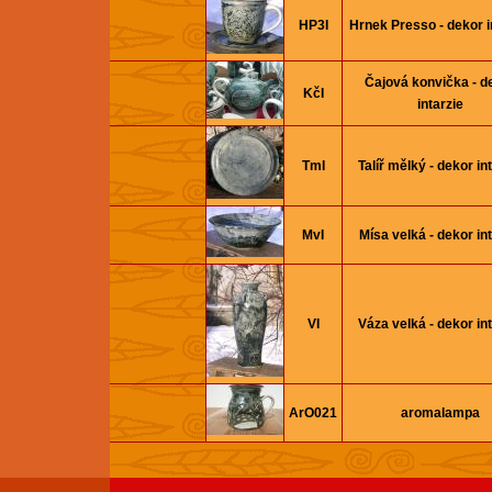
HP3I
Hrnek Presso - dekor i
Čajová konvička - d
KčI
intarzie
TmI
Talíř mělký - dekor in
MvI
Mísa velká - dekor int
VI
Váza velká - dekor in
ArO021
aromalampa