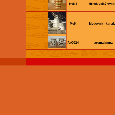
HvK1
Hrnek velký vyso
MeK
Medovník - kanaf
ArO024
aromalampa