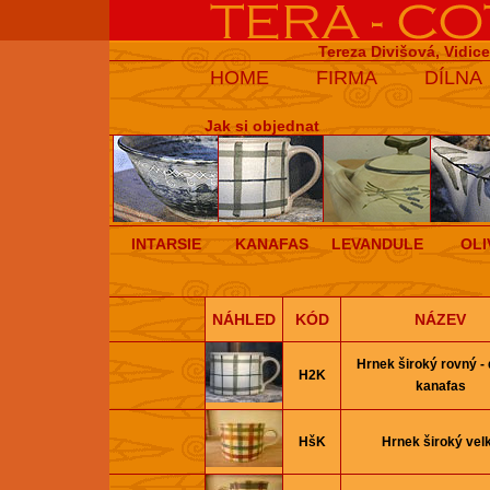
Tereza Divišová, Vidic
HOME
FIRMA
DÍLNA
Jak si objednat
INTARSIE
KANAFAS
LEVANDULE
OLI
NÁHLED
KÓD
NÁZEV
Hrnek široký rovný -
H2K
kanafas
HšK
Hrnek široký vel