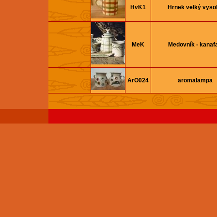
HvK1
Hrnek velký vyso
MeK
Medovník - kanaf
ArO024
aromalampa