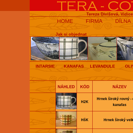
Tereza Divišová, Vidic
HOME
FIRMA
DÍLNA
Jak si objednat
INTARSIE
KANAFAS
LEVANDULE
OLI
NÁHLED
KÓD
NÁZEV
Hrnek široký rovný -
H2K
kanafas
HšK
Hrnek široký vel