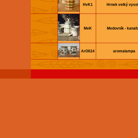
HvK1
Hrnek velký vyso
MeK
Medovník - kanaf
ArO024
aromalampa