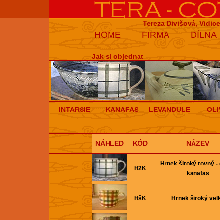
Tereza Divišová, Vidic
HOME
FIRMA
DÍLNA
Jak si objednat
INTARSIE
KANAFAS
LEVANDULE
OLI
NÁHLED
KÓD
NÁZEV
Hrnek široký rovný -
H2K
kanafas
HšK
Hrnek široký vel