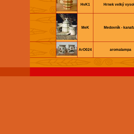
HvK1
Hrnek velký vyso
MeK
Medovník - kanaf
ArO024
aromalampa