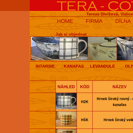
Tereza Divišová, Vidic
HOME
FIRMA
DÍLNA
Jak si objednat
INTARSIE
KANAFAS
LEVANDULE
OLI
NÁHLED
KÓD
NÁZEV
Hrnek široký rovný -
H2K
kanafas
HšK
Hrnek široký vel