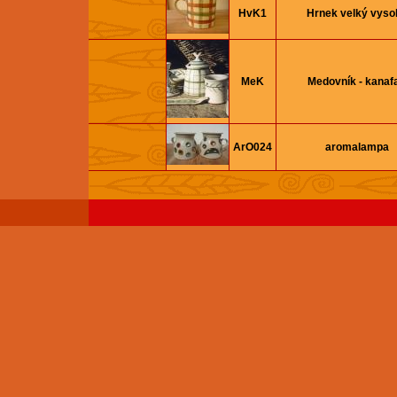
HvK1
Hrnek velký vyso
MeK
Medovník - kanaf
ArO024
aromalampa