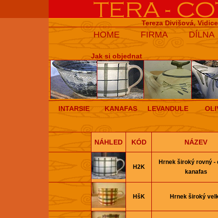
Tereza Divišová, Vidic
HOME
FIRMA
DÍLNA
Jak si objednat
INTARSIE
KANAFAS
LEVANDULE
OLI
NÁHLED
KÓD
NÁZEV
Hrnek široký rovný -
H2K
kanafas
HšK
Hrnek široký vel