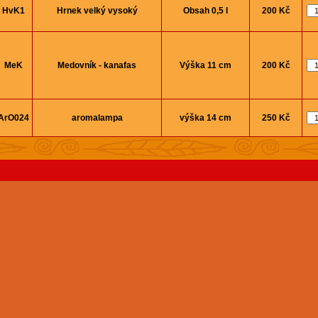
HvK1
Hrnek velký vysoký
Obsah 0,5 l
200 Kč
MeK
Medovník - kanafas
Výška 11 cm
200 Kč
ArO024
aromalampa
výška 14 cm
250 Kč