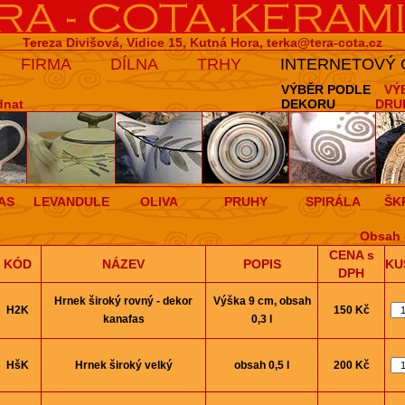
Tereza Divišová, Vidice 15, Kutná Hora,
terka@tera-cota.cz
FIRMA
DÍLNA
TRHY
INTERNETOVÝ
VÝBĚR PODLE
VÝ
dnat
DEKORU
DRU
AS
LEVANDULE
OLIVA
PRUHY
SPIRÁLA
ŠK
Obsah 
CENA s
KÓD
NÁZEV
POPIS
KU
DPH
Hrnek široký rovný - dekor
Výška 9 cm, obsah
H2K
150 Kč
kanafas
0,3 l
HšK
Hrnek široký velký
obsah 0,5 l
200 Kč