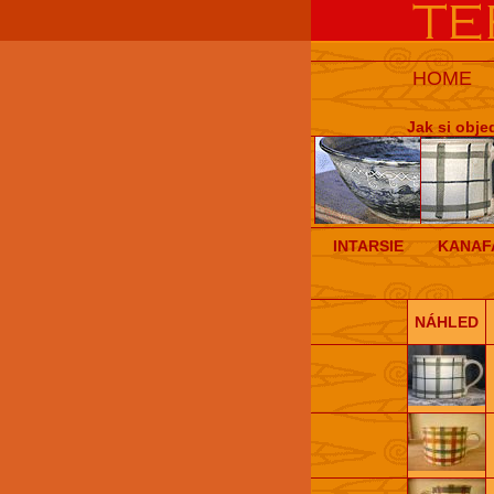
HOME
Jak si obje
INTARSIE
KANAF
NÁHLED