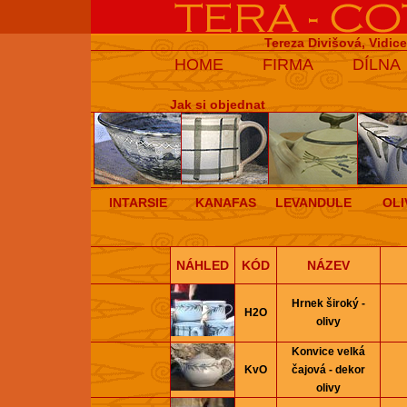
Tereza Divišová, Vidic
HOME
FIRMA
DÍLNA
Jak si objednat
INTARSIE
KANAFAS
LEVANDULE
OLI
NÁHLED
KÓD
NÁZEV
Hrnek široký -
H2O
olivy
Konvice velká
KvO
čajová - dekor
olivy