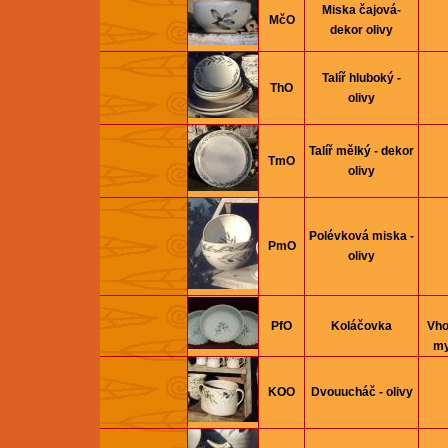
Miska čajová-
MčO
dekor olivy
Talíř hluboký -
ThO
olivy
Talíř mělký - dekor
TmO
olivy
Polévková miska -
PmO
olivy
PfO
Koláčovka
Vho
my
KOO
Dvouucháč - olivy