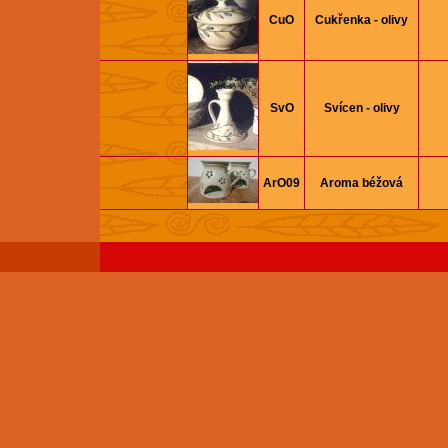
CuO
Cukřenka - olivy
SvO
Svícen - olivy
ArO09
Aroma béžová