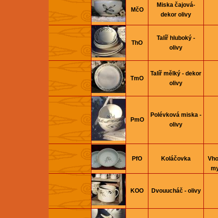
Miska čajová-
MčO
dekor olivy
Talíř hluboký -
ThO
olivy
Talíř mělký - dekor
TmO
olivy
Polévková miska -
PmO
olivy
PfO
Koláčovka
Vho
my
KOO
Dvouucháč - olivy