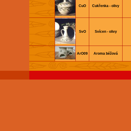
CuO
Cukřenka - olivy
SvO
Svícen - olivy
ArO09
Aroma béžová