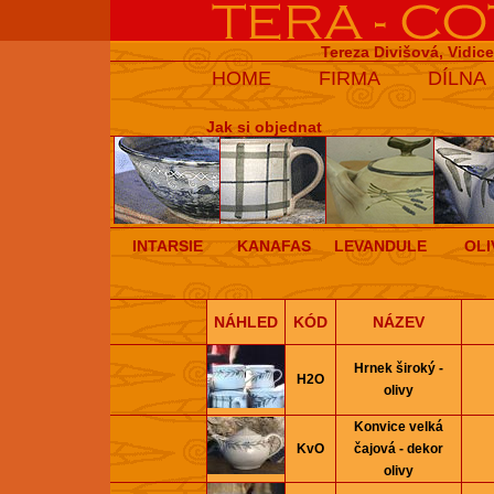
Tereza Divišová, Vidic
HOME
FIRMA
DÍLNA
Jak si objednat
INTARSIE
KANAFAS
LEVANDULE
OLI
NÁHLED
KÓD
NÁZEV
Hrnek široký -
H2O
olivy
Konvice velká
KvO
čajová - dekor
olivy