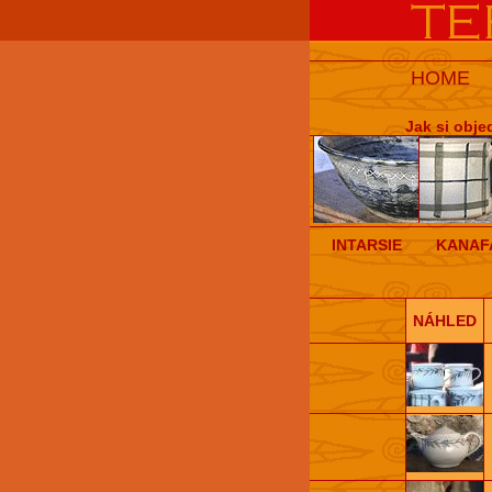
HOME
Jak si obje
INTARSIE
KANAF
NÁHLED