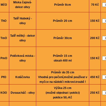
Miska čajová-
MčO
Průměr 8cm
70 Kč
dekor olivy
Talíř hluboký -
ThO
Průměr 20 cm
150 Kč
olivy
Talíř mělký - dekor
TmO
Průměr 30cm
200 Kč
olivy
Polévková miska -
Průměr 15 cm
PmO
150 Kč
olivy
obsah 400 ml
Průměr do 35 cm
PfO
Koláčovka
Vhodná pro pečení,možné používat v
450 Kč
myčce na nádobí i mikrovl.troubě !
Výška 25 cm
KOO
Dvouucháč - olivy
(možné objednat i poklici)
250 Kč
poklice 50,-Kč