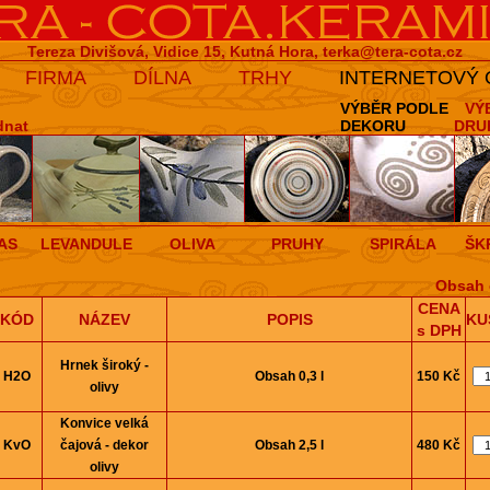
Tereza Divišová, Vidice 15, Kutná Hora,
terka@tera-cota.cz
FIRMA
DÍLNA
TRHY
INTERNETOVÝ
VÝBĚR PODLE
VÝ
dnat
DEKORU
DRU
AS
LEVANDULE
OLIVA
PRUHY
SPIRÁLA
ŠK
Obsah 
CENA
KÓD
NÁZEV
POPIS
KU
s DPH
Hrnek široký -
H2O
Obsah 0,3 l
150 Kč
olivy
Konvice velká
KvO
čajová - dekor
Obsah 2,5 l
480 Kč
olivy