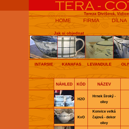
Tereza Divišová, Vidic
HOME
FIRMA
DÍLNA
Jak si objednat
INTARSIE
KANAFAS
LEVANDULE
OLI
NÁHLED
KÓD
NÁZEV
Hrnek široký -
H2O
olivy
Konvice velká
KvO
čajová - dekor
olivy