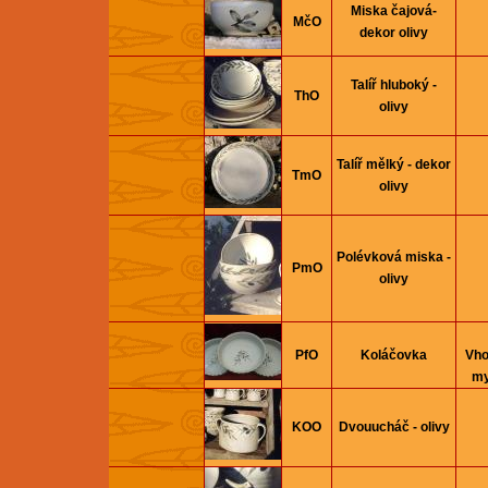
Miska čajová-
MčO
dekor olivy
Talíř hluboký -
ThO
olivy
Talíř mělký - dekor
TmO
olivy
Polévková miska -
PmO
olivy
PfO
Koláčovka
Vho
my
KOO
Dvouucháč - olivy