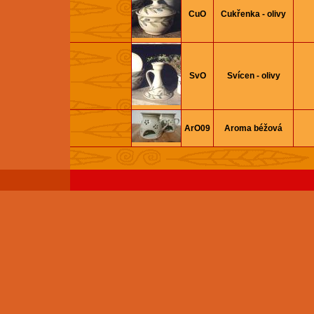
CuO
Cukřenka - olivy
SvO
Svícen - olivy
ArO09
Aroma béžová