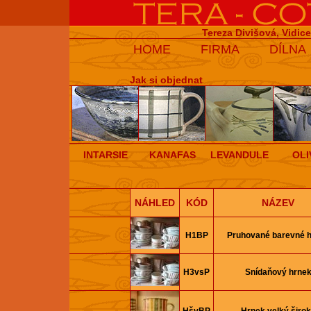
Tereza Divišová, Vidic
HOME
FIRMA
DÍLNA
Jak si objednat
INTARSIE
KANAFAS
LEVANDULE
OLI
NÁHLED
KÓD
NÁZEV
H1BP
Pruhované barevné 
H3vsP
Snídaňový hrne