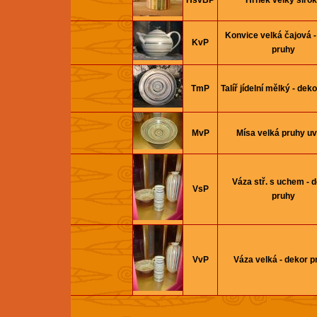
HšvBP
Hrnek velký širo
Konvice velká čajová -
KvP
pruhy
TmP
Talíř jí­delní­ mělký - de
MvP
Mísa velká pruhy uv
Váza stř. s uchem - 
VsP
pruhy
VvP
Váza velká - dekor p