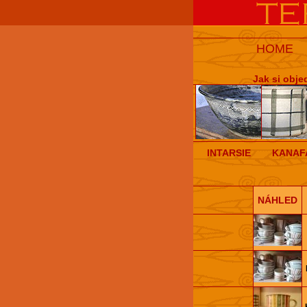
HOME
Jak si obje
INTARSIE
KANAF
NÁHLED