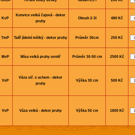
HšvBP
Hrnek velký široký
obsah 0,5 l
200 Kč
Konvice velká čajová - dekor
KvP
Obsah 2-3l
480 Kč
pruhy
TmP
Talíř jí­delní­ mělký - dekor pruhy
Průměr 30cm
250 Kč
MvP
Mísa velká pruhy uvnitř
Průměr 30-50 cm
2500 Kč
Váza stř. s uchem - dekor
VsP
Výška 30 cm
500 Kč
pruhy
VvP
Váza velká - dekor pruhy
Výška 50 cm
1800 Kč