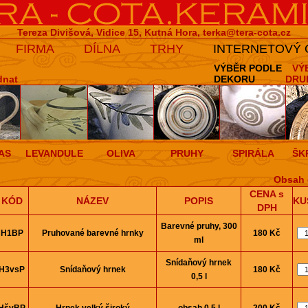
Tereza Divišová, Vidice 15, Kutná Hora,
terka@tera-cota.cz
FIRMA
DÍLNA
TRHY
INTERNETOVÝ
VÝBĚR PODLE
VÝ
dnat
DEKORU
DRU
AS
LEVANDULE
OLIVA
PRUHY
SPIRÁLA
ŠK
Obsah 
CENA s
KÓD
NÁZEV
POPIS
KU
DPH
Barevné pruhy, 300
H1BP
Pruhované barevné hrnky
180 Kč
ml
Snídaňový hrnek
H3vsP
Snídaňový hrnek
180 Kč
0,5 l