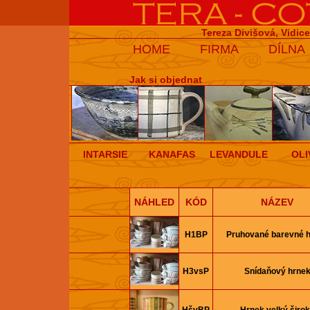
Tereza Divišová, Vidic
HOME
FIRMA
DÍLNA
Jak si objednat
INTARSIE
KANAFAS
LEVANDULE
OLI
NÁHLED
KÓD
NÁZEV
H1BP
Pruhované barevné 
H3vsP
Snídaňový hrne