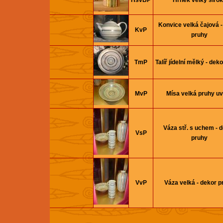
HšvBP
Hrnek velký širo
Konvice velká čajová -
KvP
pruhy
TmP
Talíř jí­delní­ mělký - de
MvP
Mísa velká pruhy uv
Váza stř. s uchem - 
VsP
pruhy
VvP
Váza velká - dekor p