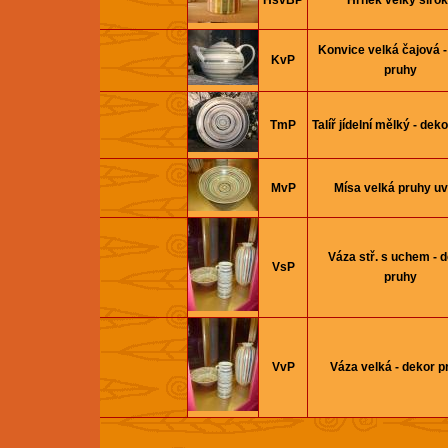
HšvBP
Hrnek velký širo
Konvice velká čajová -
KvP
pruhy
TmP
Talíř jí­delní­ mělký - de
MvP
Mísa velká pruhy uv
Váza stř. s uchem - 
VsP
pruhy
VvP
Váza velká - dekor p