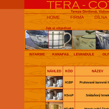
Tereza Divišová, Vidic
HOME
FIRMA
DÍLNA
Jak si objednat
INTARSIE
KANAFAS
LEVANDULE
OLI
NÁHLED
KÓD
NÁZEV
H1BP
Pruhované barevné 
H3vsP
Snídaňový hrne