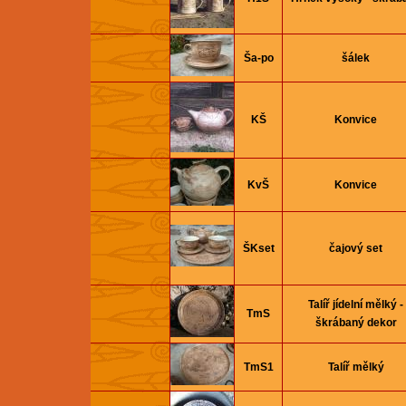
Ša-po
šálek
KŠ
Konvice
KvŠ
Konvice
ŠKset
čajový set
Talíř jí­delní­ mělký -
TmS
škrábaný dekor
TmS1
Talíř mělký