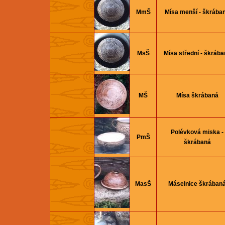
MmŠ
Mísa menší - škrába
MsŠ
Mísa střední - škrába
MŠ
Mísa škrábaná
Polévková miska -
PmŠ
škrábaná
MasŠ
Máselnice škrában