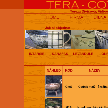
Tereza Divišová, Vidic
HOME
FIRMA
DÍLNA
Jak si objednat
INTARSIE
KANAFAS
LEVANDULE
OLI
NÁHLED
KÓD
NÁZEV
CmŠ
Cedník malý - škrába
H1Ś
Hrnek vysoký - škráb