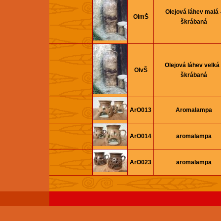
Olejová láhev malá 
OlmŠ
škrábaná
Olejová láhev velká 
OlvŠ
škrábaná
ArO013
Aromalampa
ArO014
aromalampa
ArO023
aromalampa