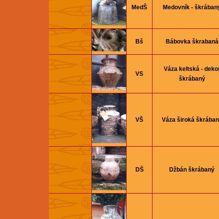
MedŠ
Medovník - škrában
Bš
Bábovka škrabaná
Váza keltská - deko
VS
škrábaný
VŠ
Váza široká škrába
DŠ
Džbán škrábaný