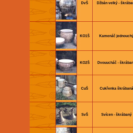
DvŠ
Džbán velký - škrába
KO1Š
Kamenáč jednouch
KO2Š
Dvouucháč - škrába
CuŠ
Cukřenka škrában
SvŠ
Svícen - škrábaný